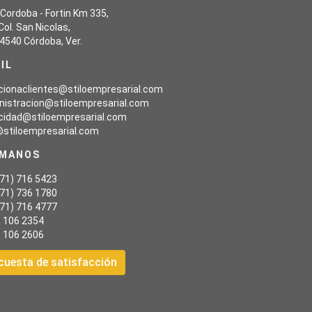
 Cordoba - Fortin Km 335,
Col. San Nicolas,
4540 Córdoba, Ver.
IL
cionaclientes@stiloempresarial.com
nistracion@stiloempresarial.com
icidad@stiloempresarial.com
@stiloempresarial.com
AMANOS
271) 716 5423
271) 736 1780
271) 716 4777
) 106 2354
) 106 2606
cuesta de satisfacción