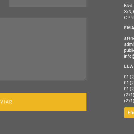
Blvd.
S/N, 
C.P 9
EMA
aten
admi
publ
info
LL
01 (
01 (
01 (
(271
(271
NVIAR
En