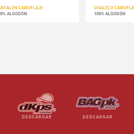
ANTALON CAMUFLAJE
CHALECO CAMUFLA
00% ALGODÓN
100% ALGODÓN
ALLAS
TALLAS
, 28, 30, 32, 34, 36, 38, 40, 42
XS, S, M, L, XL, 2XL
OLORES
COLORES
DESCARGAR
DESCARGAR